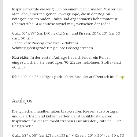
Inspiriert wurde dieser Quilt von einem traditionellen Muster der
Mapuche, einer indigenen Volksgruppe, die in der Region
Patagoniens im Süden Chiles und Argentiniens beheimatet ist.
Übersetzt heißt Mapuche soviel wie „Menschen der Erde“.
Quilt: 55″ x 77″ (ca. 1,40 m x 1,96 m) und Kissen: 20″ x 20″ (ca. 50
cm x 50 cm)
Techniken: Piecing (mit zwei Y-Nähten)
Schwierigkeitsgrad: für geübte EinsteigerInnen
Korrektur
: In der ersten Auflage hat sich leider ein Fehler
eingeschlichen! Sie benötigen
70 cm
des hellblauen Stoffs (statt
40 cm!)
Erhältlich als 28-seitiges gedrucktes Booklet auf Deutsch im
Shop
.
Azulejos
Die typischen handbemalten blau-weißen Fliesen aus Portugal
und die erfrischend kühlen Farben der Atlantikküste waren
Inspiration für diesen mediterranen Quilt aus der „Cafe del Sur“
Design Serie.
Quilt: 68″ x 68″ (ca. 1,73 m x 1,73 m) + Kissen: 20″ x 20″ (ca. 50 x 50